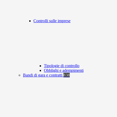
Controlli sulle imprese
Tipologie di controllo
Obblighi e adempimenti
Bandi di gara e contratti
838