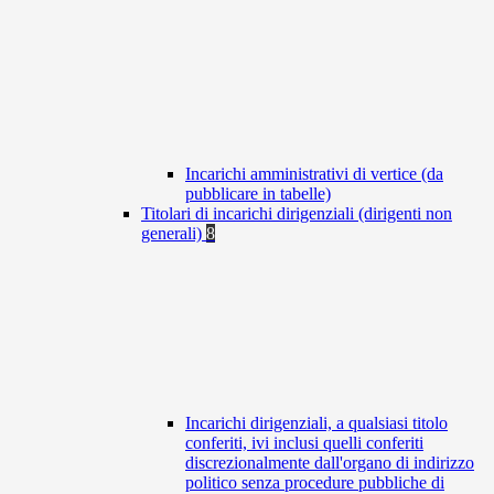
Incarichi amministrativi di vertice (da
pubblicare in tabelle)
Titolari di incarichi dirigenziali (dirigenti non
generali)
8
Incarichi dirigenziali, a qualsiasi titolo
conferiti, ivi inclusi quelli conferiti
discrezionalmente dall'organo di indirizzo
politico senza procedure pubbliche di