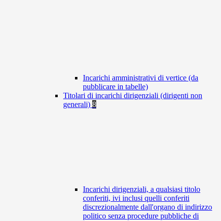
Incarichi amministrativi di vertice (da
pubblicare in tabelle)
Titolari di incarichi dirigenziali (dirigenti non
generali)
8
Incarichi dirigenziali, a qualsiasi titolo
conferiti, ivi inclusi quelli conferiti
discrezionalmente dall'organo di indirizzo
politico senza procedure pubbliche di