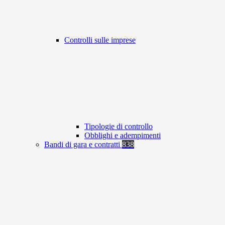
Controlli sulle imprese
Tipologie di controllo
Obblighi e adempimenti
Bandi di gara e contratti
838