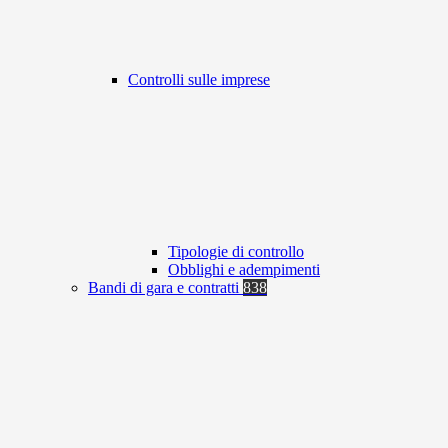
Controlli sulle imprese
Tipologie di controllo
Obblighi e adempimenti
Bandi di gara e contratti
838