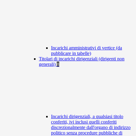
Incarichi amministrativi di vertice (da
pubblicare in tabelle)
Titolari di incarichi dirigenziali (dirigenti non
generali)
8
Incarichi dirigenziali, a qualsiasi titolo
conferiti, ivi inclusi quelli conferiti
discrezionalmente dall'organo di indirizzo
politico senza procedure pubbliche di