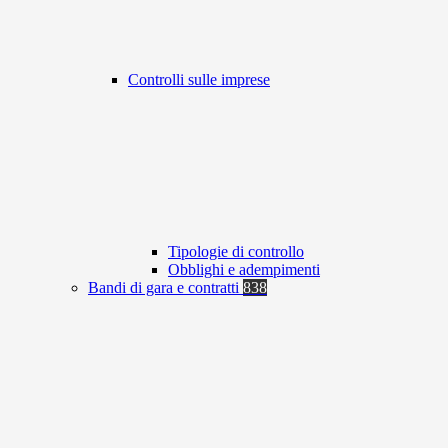
Controlli sulle imprese
Tipologie di controllo
Obblighi e adempimenti
Bandi di gara e contratti
838