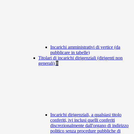
Incarichi amministrativi di vertice (da
pubblicare in tabelle)
Titolari di incarichi dirigenziali (dirigenti non
generali)
8
Incarichi dirigenziali, a qualsiasi titolo
conferiti, ivi inclusi quelli conferiti
discrezionalmente dall'organo di indirizzo
politico senza procedure pubbliche di