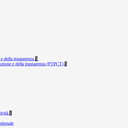
 e della trasparenza
5
rruzione e della trasparenza (PTPCT)
5
tività
1
stionale