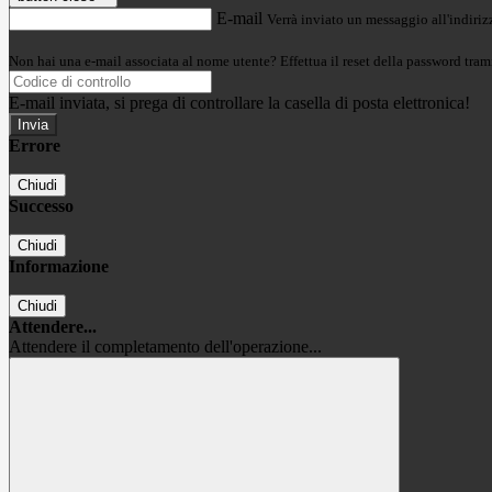
E-mail
Verrà inviato un messaggio all'indirizz
Non hai una e-mail associata al nome utente? Effettua il reset della password tram
E-mail inviata, si prega di controllare la casella di posta elettronica!
Errore
Chiudi
Successo
Chiudi
Informazione
Chiudi
Attendere...
Attendere il completamento dell'operazione...