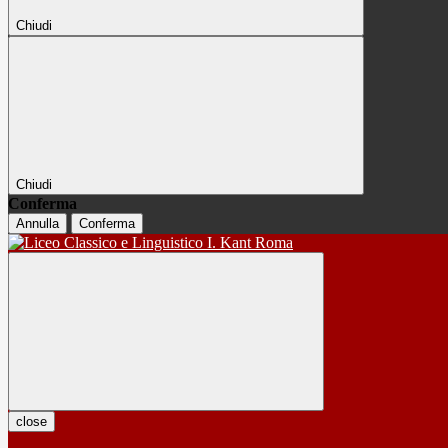
Chiudi
Chiudi
Conferma
Annulla
Conferma
close