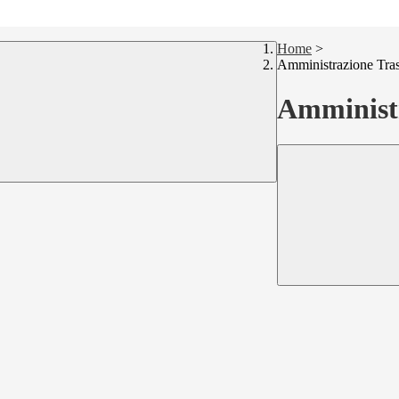
Home
>
Amministrazione Tra
Amministr