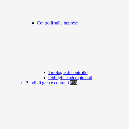
Controlli sulle imprese
Tipologie di controllo
Obblighi e adempimenti
Bandi di gara e contratti
838