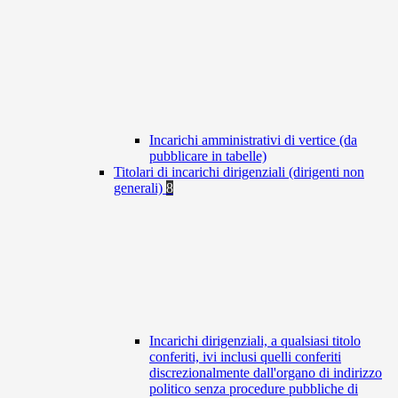
Incarichi amministrativi di vertice (da
pubblicare in tabelle)
Titolari di incarichi dirigenziali (dirigenti non
generali)
8
Incarichi dirigenziali, a qualsiasi titolo
conferiti, ivi inclusi quelli conferiti
discrezionalmente dall'organo di indirizzo
politico senza procedure pubbliche di