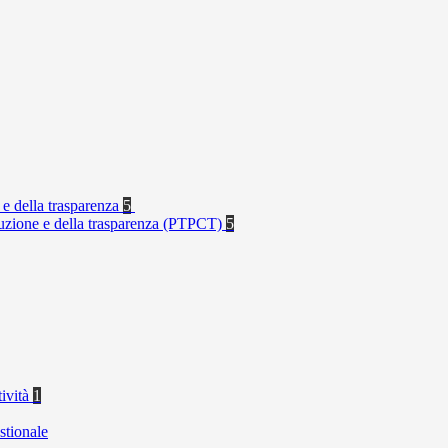
 e della trasparenza
5
rruzione e della trasparenza (PTPCT)
5
tività
1
stionale