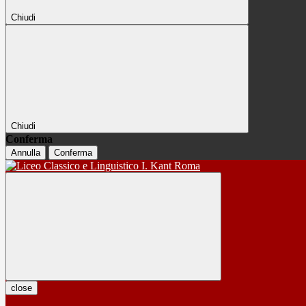
Chiudi
Chiudi
Conferma
Annulla
Conferma
close