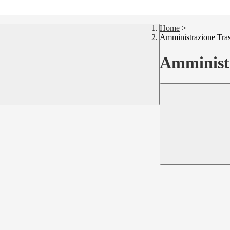
Home
>
Amministrazione Tra
Amministr