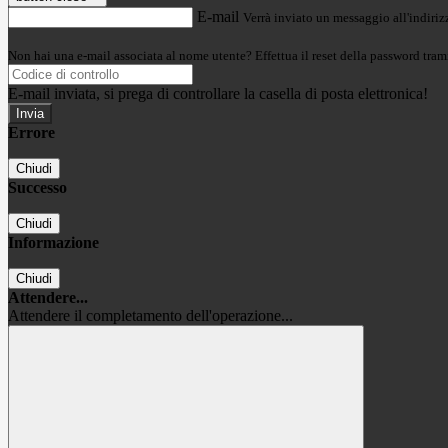
E-mail
Verrà inviato un messaggio all'indirizz
Non hai una e-mail associata al nome utente? Effettua il reset della password tram
E-mail inviata, si prega di controllare la casella di posta elettronica!
Errore
Chiudi
Successo
Chiudi
Informazione
Chiudi
Attendere...
Attendere il completamento dell'operazione...