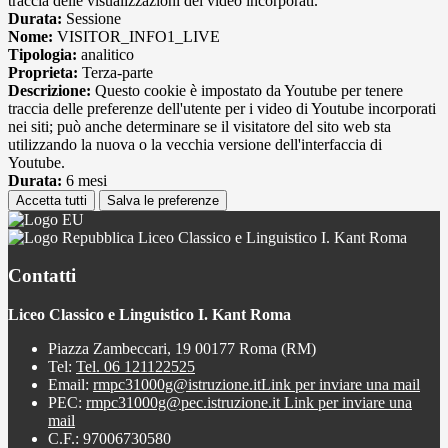
traccia delle visualizzazioni dei video incorporati.
Durata:
Sessione
Nome:
VISITOR_INFO1_LIVE
Tipologia:
analitico
Proprieta:
Terza-parte
Descrizione:
Questo cookie è impostato da Youtube per tenere
traccia delle preferenze dell'utente per i video di Youtube incorporati
nei siti; può anche determinare se il visitatore del sito web sta
utilizzando la nuova o la vecchia versione dell'interfaccia di
Youtube.
Durata:
6 mesi
Accetta tutti
Salva le preferenze
Liceo Classico e Linguistico I. Kant Roma
Contatti
Liceo Classico e Linguistico I. Kant Roma
Piazza Zambeccari, 19 00177 Roma (RM)
Tel:
Tel. 06 121122525
Email:
rmpc31000g@istruzione.it
Link per inviare una mail
PEC:
rmpc31000g@pec.istruzione.it
Link per inviare una
mail
C.F.: 97006730580