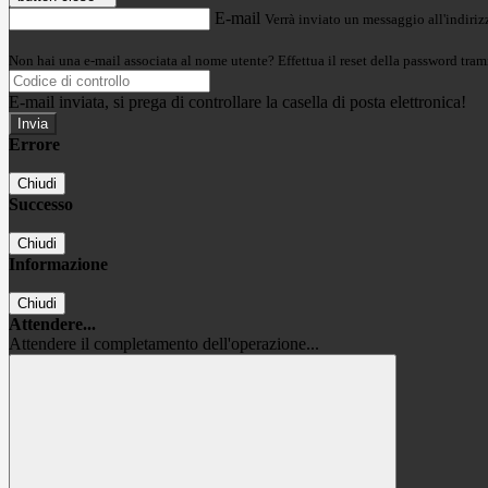
E-mail
Verrà inviato un messaggio all'indirizz
Non hai una e-mail associata al nome utente? Effettua il reset della password tram
E-mail inviata, si prega di controllare la casella di posta elettronica!
Errore
Chiudi
Successo
Chiudi
Informazione
Chiudi
Attendere...
Attendere il completamento dell'operazione...