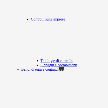
Controlli sulle imprese
Tipologie di controllo
Obblighi e adempimenti
Bandi di gara e contratti
838