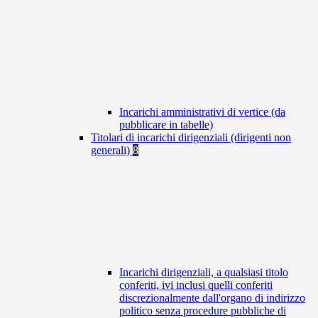
Incarichi amministrativi di vertice (da
pubblicare in tabelle)
Titolari di incarichi dirigenziali (dirigenti non
generali)
8
Incarichi dirigenziali, a qualsiasi titolo
conferiti, ivi inclusi quelli conferiti
discrezionalmente dall'organo di indirizzo
politico senza procedure pubbliche di