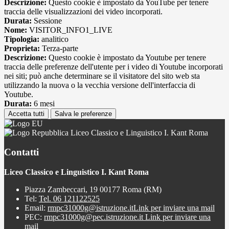
Descrizione:
Questo cookie è impostato da YouTube per tenere
traccia delle visualizzazioni dei video incorporati.
Durata:
Sessione
Nome:
VISITOR_INFO1_LIVE
Tipologia:
analitico
Proprieta:
Terza-parte
Descrizione:
Questo cookie è impostato da Youtube per tenere
traccia delle preferenze dell'utente per i video di Youtube incorporati
nei siti; può anche determinare se il visitatore del sito web sta
utilizzando la nuova o la vecchia versione dell'interfaccia di
Youtube.
Durata:
6 mesi
Accetta tutti
Salva le preferenze
Liceo Classico e Linguistico I. Kant Roma
Contatti
Liceo Classico e Linguistico I. Kant Roma
Piazza Zambeccari, 19 00177 Roma (RM)
Tel:
Tel. 06 121122525
Email:
rmpc31000g@istruzione.it
Link per inviare una mail
PEC:
rmpc31000g@pec.istruzione.it
Link per inviare una
mail