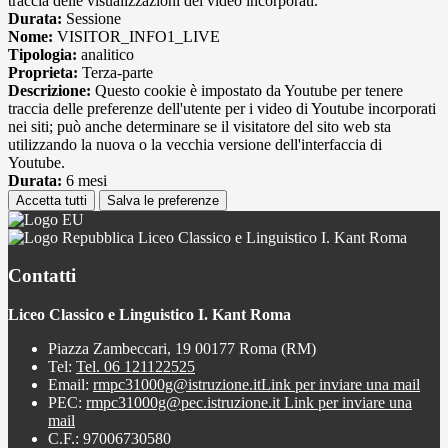
traccia delle visualizzazioni dei video incorporati.
Durata:
Sessione
Nome:
VISITOR_INFO1_LIVE
Tipologia:
analitico
Proprieta:
Terza-parte
Descrizione:
Questo cookie è impostato da Youtube per tenere
traccia delle preferenze dell'utente per i video di Youtube incorporati
nei siti; può anche determinare se il visitatore del sito web sta
utilizzando la nuova o la vecchia versione dell'interfaccia di
Youtube.
Durata:
6 mesi
Accetta tutti
Salva le preferenze
Liceo Classico e Linguistico I. Kant Roma
Contatti
Liceo Classico e Linguistico I. Kant Roma
Piazza Zambeccari, 19 00177 Roma (RM)
Tel:
Tel. 06 121122525
Email:
rmpc31000g@istruzione.it
Link per inviare una mail
PEC:
rmpc31000g@pec.istruzione.it
Link per inviare una
mail
C.F.: 97006730580