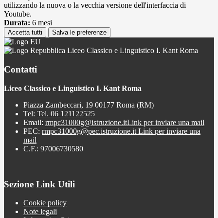
utilizzando la nuova o la vecchia versione dell'interfaccia di
Youtube.
Durata:
6 mesi
Accetta tutti
Salva le preferenze
Liceo Classico e Linguistico I. Kant Roma
Contatti
Liceo Classico e Linguistico I. Kant Roma
Piazza Zambeccari, 19 00177 Roma (RM)
Tel:
Tel. 06 121122525
Email:
rmpc31000g@istruzione.it
Link per inviare una mail
PEC:
rmpc31000g@pec.istruzione.it
Link per inviare una
mail
C.F.: 97006730580
Sezione Link Utili
Cookie policy
Note legali