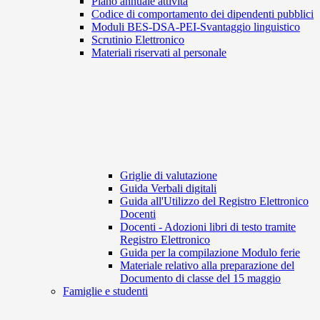
Piano annuale attività
Codice di comportamento dei dipendenti pubblici
Moduli BES-DSA-PEI-Svantaggio linguistico
Scrutinio Elettronico
Materiali riservati al personale
Griglie di valutazione
Guida Verbali digitali
Guida all'Utilizzo del Registro Elettronico
Docenti
Docenti - Adozioni libri di testo tramite
Registro Elettronico
Guida per la compilazione Modulo ferie
Materiale relativo alla preparazione del
Documento di classe del 15 maggio
Famiglie e studenti