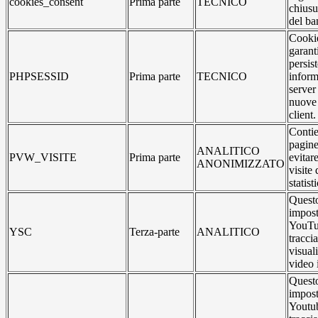
cookies_consent
Prima parte
TECNICO
chiusu
del ba
Cookie
garant
persis
PHPSESSID
Prima parte
TECNICO
inform
server
nuove 
client.
Contie
pagine
ANALITICO
PVW_VISITE
Prima parte
evitar
ANONIMIZZATO
visite 
statist
Questo
impost
YouTu
YSC
Terza-parte
ANALITICO
traccia
visual
video 
Questo
impost
Youtub