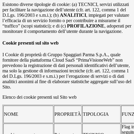
Esistono diverse tipologie di cookie: (a) TECNICI, servizi utilizzati
per facilitare la navigazione dell’utente (cfr. art. 122, comma 1 del
D.Lgs. 196/2003 e s.m.i.); (b)
ANALITICI
, impiegati per valutare
l’efficacia di un servizio fornito o per contribuire a misurarne il
“traffico” (scopi statistici); e di (c)
PROFILAZIONE
, adoperati per
monitorare il comportamento dell’utente durante la navigazione.
Cookie presenti sul sito web
I Cookie di proprietà di Gruppo Spaggiari Parma S.p.A., quale
fornitore della piattaforma Cloud SaaS “PrimaVisioneWeb” non
prevedono la registrazione di dati personali identificativi dell’utente,
ma solo la gestione di informazioni tecniche (cfr. art. 122, comma 1
del D.Lgs. 196/2003 e s.m.i.) per l’erogazione di servizi o di dati
analitici anonimi al fine di elaborare statistiche aggregate sull’uso del
Sito.
Elenco dei cookie presenti sul Sito web
NOME
PROPRIETÀ
TIPOLOGIA
FUNZ
Flag i
seguit