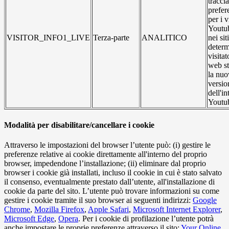
traccia
prefer
per i 
Youtub
VISITOR_INFO1_LIVE
Terza-parte
ANALITICO
nei si
determ
visitat
web st
la nuo
versio
dell'in
Youtu
Modalità per disabilitare/cancellare i cookie
Attraverso le impostazioni del browser l’utente può: (i) gestire le
preferenze relative ai cookie direttamente all'interno del proprio
browser, impedendone l’installazione; (ii) eliminare dal proprio
browser i cookie già installati, incluso il cookie in cui è stato salvato
il consenso, eventualmente prestato dall’utente, all'installazione di
cookie da parte del sito. L’utente può trovare informazioni su come
gestire i cookie tramite il suo browser ai seguenti indirizzi:
Google
Chrome
,
Mozilla Firefox
,
Apple Safari
,
Microsoft Internet Explorer
,
Microsoft Edge
,
Opera
. Per i cookie di profilazione l’utente potrà
anche impostare le proprie preferenze attraverso il sito:
Your Online