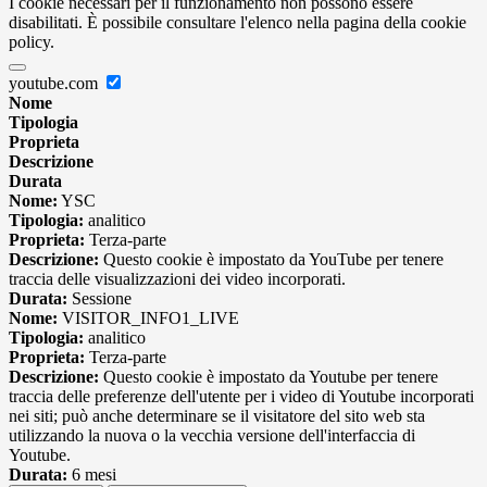
I cookie necessari per il funzionamento non possono essere
disabilitati. È possibile consultare l'elenco nella pagina della cookie
policy.
youtube.com
Nome
Tipologia
Proprieta
Descrizione
Durata
Nome:
YSC
Tipologia:
analitico
Proprieta:
Terza-parte
Descrizione:
Questo cookie è impostato da YouTube per tenere
traccia delle visualizzazioni dei video incorporati.
Durata:
Sessione
Nome:
VISITOR_INFO1_LIVE
Tipologia:
analitico
Proprieta:
Terza-parte
Descrizione:
Questo cookie è impostato da Youtube per tenere
traccia delle preferenze dell'utente per i video di Youtube incorporati
nei siti; può anche determinare se il visitatore del sito web sta
utilizzando la nuova o la vecchia versione dell'interfaccia di
Youtube.
Durata:
6 mesi