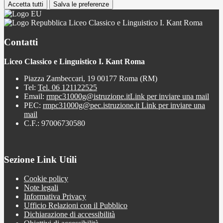
Accetta tutti
Salva le preferenze
Liceo Classico e Linguistico I. Kant Roma
Contatti
Liceo Classico e Linguistico I. Kant Roma
Piazza Zambeccari, 19 00177 Roma (RM)
Tel:
Tel. 06 121122525
Email:
rmpc31000g@istruzione.it
Link per inviare una mail
PEC:
rmpc31000g@pec.istruzione.it
Link per inviare una
mail
C.F.: 97006730580
Sezione Link Utili
Cookie policy
Note legali
Informativa Privacy
Ufficio Relazioni con il Pubblico
Dichiarazione di accessibilità