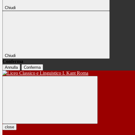
Chiudi
Chiudi
Conferma
Annulla
Conferma
close