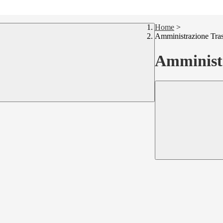
Home
>
Amministrazione Tra
Amministr