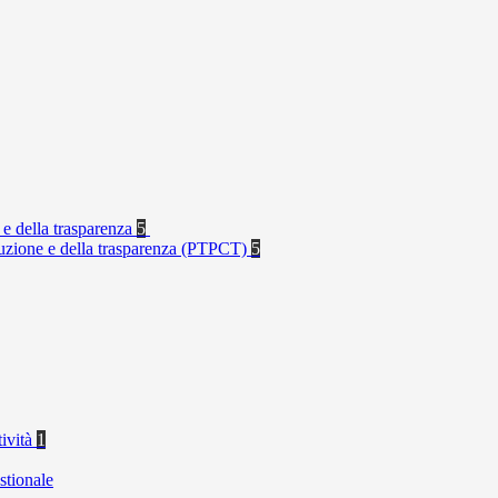
 e della trasparenza
5
rruzione e della trasparenza (PTPCT)
5
tività
1
stionale