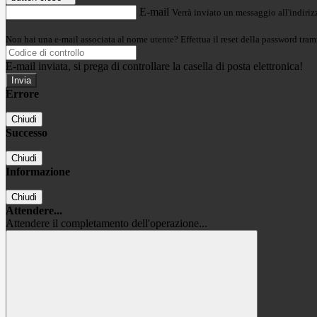
E-mail
Verrà inviato un messaggio all'indirizz
Non hai una e-mail associata al nome utente? Effettua il reset della password tram
E-mail inviata, si prega di controllare la casella di posta elettronica!
Errore
Chiudi
Successo
Chiudi
Informazione
Chiudi
Attendere...
Attendere il completamento dell'operazione...