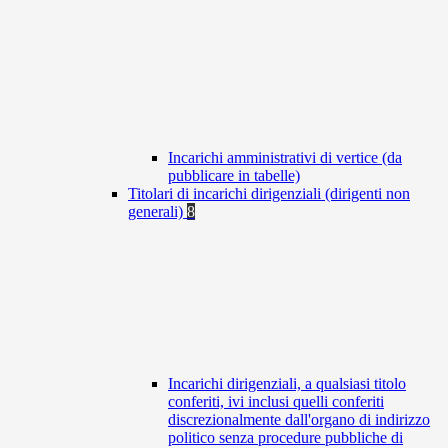
Incarichi amministrativi di vertice (da
pubblicare in tabelle)
Titolari di incarichi dirigenziali (dirigenti non
generali)
8
Incarichi dirigenziali, a qualsiasi titolo
conferiti, ivi inclusi quelli conferiti
discrezionalmente dall'organo di indirizzo
politico senza procedure pubbliche di