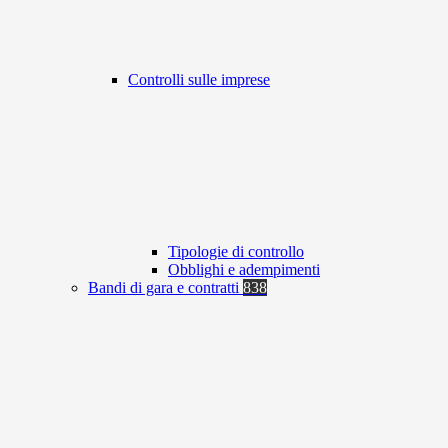
Controlli sulle imprese
Tipologie di controllo
Obblighi e adempimenti
Bandi di gara e contratti
838