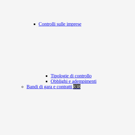
Controlli sulle imprese
Tipologie di controllo
Obblighi e adempimenti
Bandi di gara e contratti
838