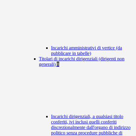
Incarichi amministrativi di vertice (da
pubblicare in tabelle)
Titolari di incarichi dirigenziali (dirigenti non
generali)
8
Incarichi dirigenziali, a qualsiasi titolo
conferiti, ivi inclusi quelli conferiti
discrezionalmente dall'organo di indirizzo
politico senza procedure pubbliche di