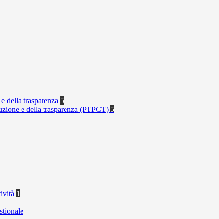
 e della trasparenza
5
rruzione e della trasparenza (PTPCT)
5
tività
1
stionale