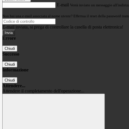
E-mail
Verrà inviato un messaggio all'indirizz
Non hai una e-mail associata al nome utente? Effettua il reset della password tram
E-mail inviata, si prega di controllare la casella di posta elettronica!
Errore
Chiudi
Successo
Chiudi
Informazione
Chiudi
Attendere...
Attendere il completamento dell'operazione...