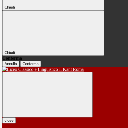
Chiudi
Chiudi
Conferma
Annulla
Conferma
close