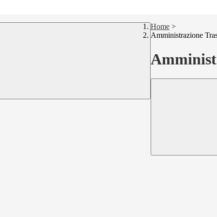
Home
>
Amministrazione Tra
Amministr