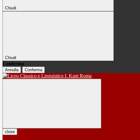
Chiudi
Chiudi
Conferma
Annulla
Conferma
close