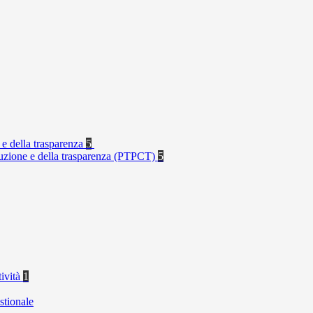
 e della trasparenza
5
rruzione e della trasparenza (PTPCT)
5
tività
1
stionale