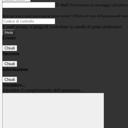
E-mail
Verrà inviato un messaggio all'indirizz
Non hai una e-mail associata al nome utente? Effettua il reset della password tram
E-mail inviata, si prega di controllare la casella di posta elettronica!
Errore
Chiudi
Successo
Chiudi
Informazione
Chiudi
Attendere...
Attendere il completamento dell'operazione...