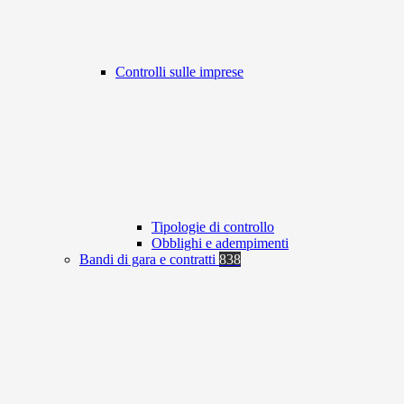
Controlli sulle imprese
Tipologie di controllo
Obblighi e adempimenti
Bandi di gara e contratti
838