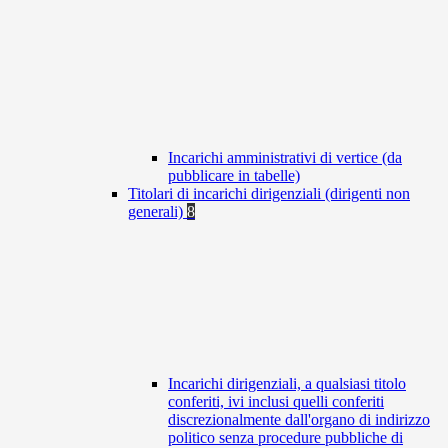
Incarichi amministrativi di vertice (da
pubblicare in tabelle)
Titolari di incarichi dirigenziali (dirigenti non
generali)
8
Incarichi dirigenziali, a qualsiasi titolo
conferiti, ivi inclusi quelli conferiti
discrezionalmente dall'organo di indirizzo
politico senza procedure pubbliche di