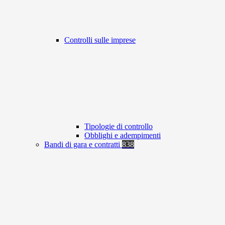
Controlli sulle imprese
Tipologie di controllo
Obblighi e adempimenti
Bandi di gara e contratti
838