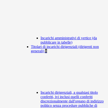
Incarichi amministrativi di vertice (da
pubblicare in tabelle)
Titolari di incarichi dirigenziali (dirigenti non
generali)
8
Incarichi dirigenziali, a qualsiasi titolo
conferiti, ivi inclusi quelli conferiti
discrezionalmente dall'organo di indirizzo
politico senza procedure pubbliche di