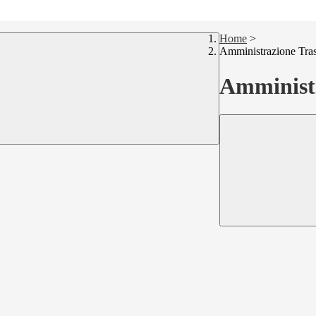
Home
>
Amministrazione Tra
Amministr