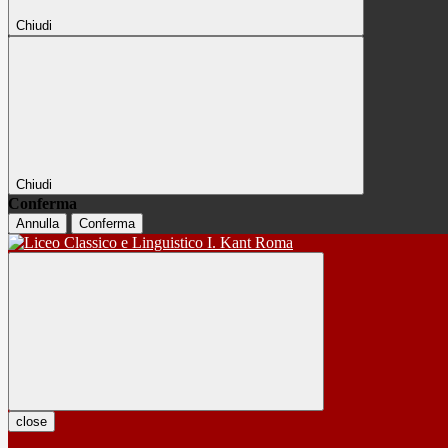
Chiudi
Chiudi
Conferma
Annulla
Conferma
close