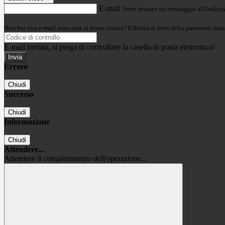
E-mail
Verrà inviato un messaggio all'indirizz
Non hai una e-mail associata al nome utente? Effettua il reset della password tram
E-mail inviata, si prega di controllare la casella di posta elettronica!
Errore
Chiudi
Successo
Chiudi
Informazione
Chiudi
Attendere...
Attendere il completamento dell'operazione...