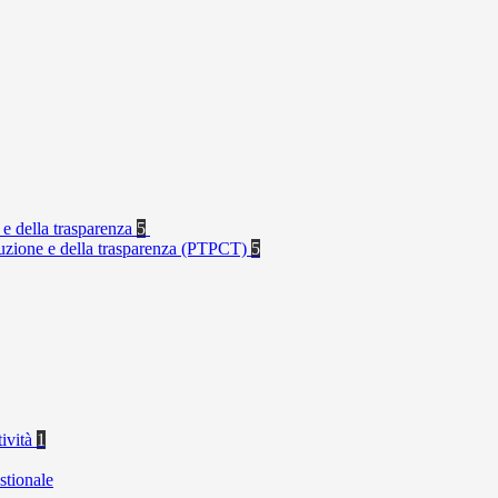
 e della trasparenza
5
rruzione e della trasparenza (PTPCT)
5
tività
1
stionale