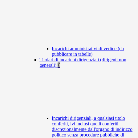
Incarichi amministrativi di vertice (da
pubblicare in tabelle)
Titolari di incarichi dirigenziali (dirigenti non
generali)
8
Incarichi dirigenziali, a qualsiasi titolo
conferiti, ivi inclusi quelli conferiti
discrezionalmente dall'organo di indirizzo
politico senza procedure pubbliche di