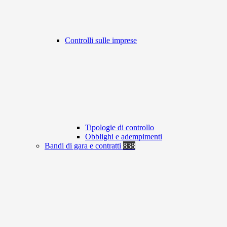
Controlli sulle imprese
Tipologie di controllo
Obblighi e adempimenti
Bandi di gara e contratti
838