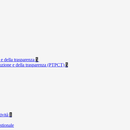
 e della trasparenza
5
rruzione e della trasparenza (PTPCT)
5
tività
1
stionale