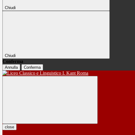
Chiudi
Chiudi
Conferma
Annulla
Conferma
close