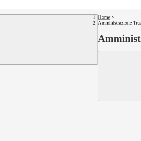
Home
>
Amministrazione Tra
Amministr