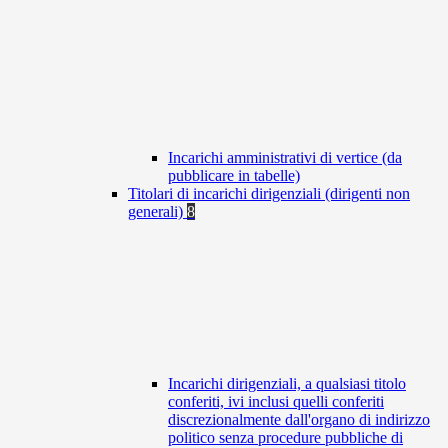
Incarichi amministrativi di vertice (da
pubblicare in tabelle)
Titolari di incarichi dirigenziali (dirigenti non
generali)
8
Incarichi dirigenziali, a qualsiasi titolo
conferiti, ivi inclusi quelli conferiti
discrezionalmente dall'organo di indirizzo
politico senza procedure pubbliche di