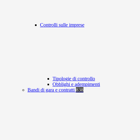
Controlli sulle imprese
Tipologie di controllo
Obblighi e adempimenti
Bandi di gara e contratti
838