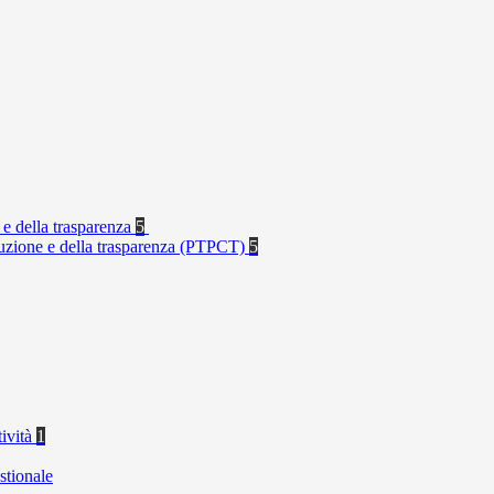
 e della trasparenza
5
rruzione e della trasparenza (PTPCT)
5
tività
1
stionale