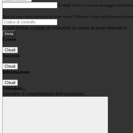
E-mail
Verrà inviato un messaggio all'indirizz
Non hai una e-mail associata al nome utente? Effettua il reset della password tram
E-mail inviata, si prega di controllare la casella di posta elettronica!
Errore
Chiudi
Successo
Chiudi
Informazione
Chiudi
Attendere...
Attendere il completamento dell'operazione...