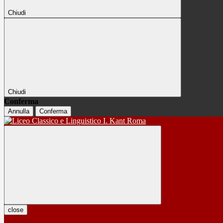
Chiudi
Chiudi
Conferma
Annulla
Conferma
close