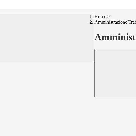
Home
>
Amministrazione Tra
Amministr