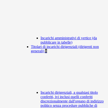
Incarichi amministrativi di vertice (da
pubblicare in tabelle)
Titolari di incarichi dirigenziali (dirigenti non
generali)
8
Incarichi dirigenziali, a qualsiasi titolo
conferiti, ivi inclusi quelli conferiti
discrezionalmente dall'organo di indirizzo
politico senza procedure pubbliche di