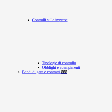
Controlli sulle imprese
Tipologie di controllo
Obblighi e adempimenti
Bandi di gara e contratti
838