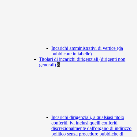
Incarichi amministrativi di vertice (da
pubblicare in tabelle)
Titolari di incarichi dirigenziali (dirigenti non
generali)
8
Incarichi dirigenziali, a qualsiasi titolo
conferiti, ivi inclusi quelli conferiti
discrezionalmente dall'organo di indirizzo
politico senza procedure pubbliche di