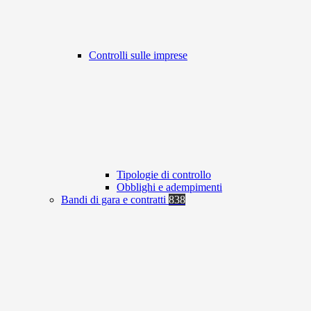
Controlli sulle imprese
Tipologie di controllo
Obblighi e adempimenti
Bandi di gara e contratti
838