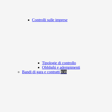
Controlli sulle imprese
Tipologie di controllo
Obblighi e adempimenti
Bandi di gara e contratti
838