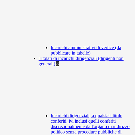
Incarichi amministrativi di vertice (da
pubblicare in tabelle)
Titolari di incarichi dirigenziali (dirigenti non
generali)
8
Incarichi dirigenziali, a qualsiasi titolo
conferiti, ivi inclusi quelli conferiti
discrezionalmente dall'organo di indirizzo
politico senza procedure pubbliche di