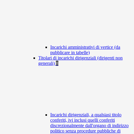
Incarichi amministrativi di vertice (da
pubblicare in tabelle)
Titolari di incarichi dirigenziali (dirigenti non
generali)
8
Incarichi dirigenziali, a qualsiasi titolo
conferiti, ivi inclusi quelli conferiti
discrezionalmente dall'organo di indirizzo
politico senza procedure pubbliche di