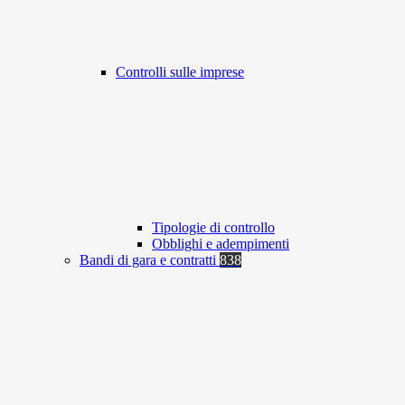
Controlli sulle imprese
Tipologie di controllo
Obblighi e adempimenti
Bandi di gara e contratti
838