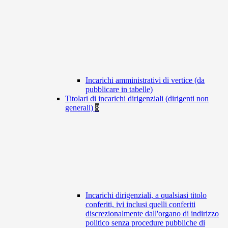
Incarichi amministrativi di vertice (da
pubblicare in tabelle)
Titolari di incarichi dirigenziali (dirigenti non
generali)
8
Incarichi dirigenziali, a qualsiasi titolo
conferiti, ivi inclusi quelli conferiti
discrezionalmente dall'organo di indirizzo
politico senza procedure pubbliche di