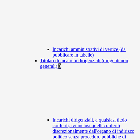
Incarichi amministrativi di vertice (da
pubblicare in tabelle)
Titolari di incarichi dirigenziali (dirigenti non
generali)
8
Incarichi dirigenziali, a qualsiasi titolo
conferiti, ivi inclusi quelli conferiti
discrezionalmente dall'organo di indirizzo
politico senza procedure pubbliche di