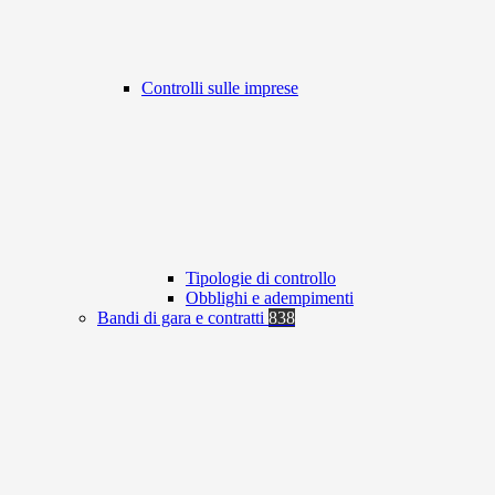
Controlli sulle imprese
Tipologie di controllo
Obblighi e adempimenti
Bandi di gara e contratti
838