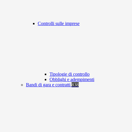
Controlli sulle imprese
Tipologie di controllo
Obblighi e adempimenti
Bandi di gara e contratti
838