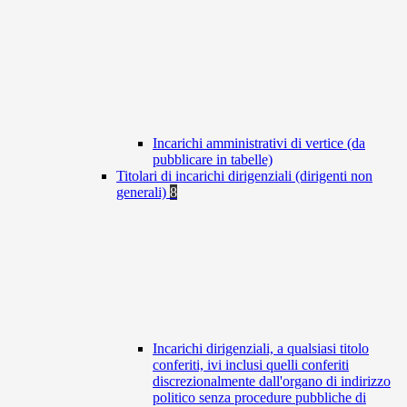
Incarichi amministrativi di vertice (da
pubblicare in tabelle)
Titolari di incarichi dirigenziali (dirigenti non
generali)
8
Incarichi dirigenziali, a qualsiasi titolo
conferiti, ivi inclusi quelli conferiti
discrezionalmente dall'organo di indirizzo
politico senza procedure pubbliche di