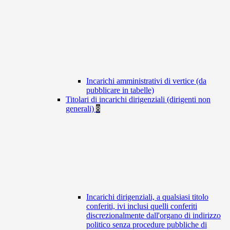
Incarichi amministrativi di vertice (da
pubblicare in tabelle)
Titolari di incarichi dirigenziali (dirigenti non
generali)
8
Incarichi dirigenziali, a qualsiasi titolo
conferiti, ivi inclusi quelli conferiti
discrezionalmente dall'organo di indirizzo
politico senza procedure pubbliche di