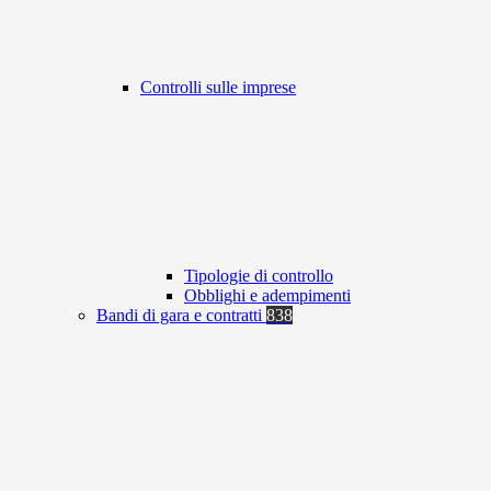
Controlli sulle imprese
Tipologie di controllo
Obblighi e adempimenti
Bandi di gara e contratti
838