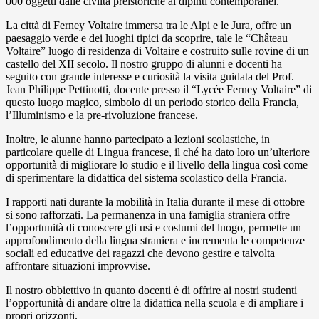
000 oggetti dalle civiltà preistoriche ai dipinti contemporanei.
La città di Ferney Voltaire immersa tra le Alpi e le Jura, offre un
paesaggio verde e dei luoghi tipici da scoprire, tale le “Château
Voltaire” luogo di residenza di Voltaire e costruito sulle rovine di un
castello del XII secolo. Il nostro gruppo di alunni e docenti ha
seguito con grande interesse e curiosità la visita guidata del Prof.
Jean Philippe Pettinotti, docente presso il “Lycée Ferney Voltaire” di
questo luogo magico, simbolo di un periodo storico della Francia,
l’Illuminismo e la pre-rivoluzione francese.
Inoltre, le alunne hanno partecipato a lezioni scolastiche, in
particolare quelle di Lingua francese, il ché ha dato loro un’ulteriore
opportunità di migliorare lo studio e il livello della lingua così come
di sperimentare la didattica del sistema scolastico della Francia.
I rapporti nati durante la mobilità in Italia durante il mese di ottobre
si sono rafforzati. La permanenza in una famiglia straniera offre
l’opportunità di conoscere gli usi e costumi del luogo, permette un
approfondimento della lingua straniera e incrementa le competenze
sociali ed educative dei ragazzi che devono gestire e talvolta
affrontare situazioni improvvise.
Il nostro obbiettivo in quanto docenti è di offrire ai nostri studenti
l’opportunità di andare oltre la didattica nella scuola e di ampliare i
propri orizzonti.