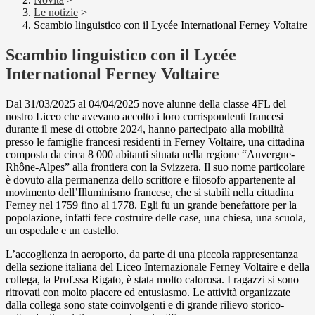
Le notizie
>
Scambio linguistico con il Lycée International Ferney Voltaire
Scambio linguistico con il Lycée
International Ferney Voltaire
Dal 31/03/2025 al 04/04/2025 nove alunne della classe 4FL del
nostro Liceo che avevano accolto i loro corrispondenti francesi
durante il mese di ottobre 2024, hanno partecipato alla mobilità
presso le famiglie francesi residenti in Ferney Voltaire, una cittadina
composta da circa 8 000 abitanti situata nella regione “Auvergne-
Rhône-Alpes” alla frontiera con la Svizzera. Il suo nome particolare
è dovuto alla permanenza dello scrittore e filosofo appartenente al
movimento dell’Illuminismo francese, che si stabilì nella cittadina
Ferney nel 1759 fino al 1778. Egli fu un grande benefattore per la
popolazione, infatti fece costruire delle case, una chiesa, una scuola,
un ospedale e un castello.
L’accoglienza in aeroporto, da parte di una piccola rappresentanza
della sezione italiana del Liceo Internazionale Ferney Voltaire e della
collega, la Prof.ssa Rigato, è stata molto calorosa. I ragazzi si sono
ritrovati con molto piacere ed entusiasmo. Le attività organizzate
dalla collega sono state coinvolgenti e di grande rilievo storico-