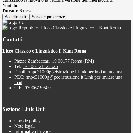
utilizzando la nuova o la vecchia versione dell'interfaccia di
Youtube.
Durata:
6 mesi
Accetta tutti
Salva le preferenze
Liceo Classico e Linguistico I. Kant Roma
Contatti
Liceo Classico e Linguistico I. Kant Roma
Piazza Zambeccari, 19 00177 Roma (RM)
Tel:
Tel. 06 121122525
Email:
rmpc31000g@istruzione.it
Link per inviare una mail
PEC:
rmpc31000g@pec.istruzione.it
Link per inviare una
mail
C.F.: 97006730580
Sezione Link Utili
Cookie policy
Note legali
Informativa Privacy