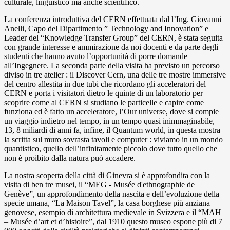
culturale, linguistico ma anche scientifico.
La conferenza introduttiva del CERN effettuata dal l’Ing. Giovanni
Anelli, Capo del Dipartimento ” Technology and Innovation” e
Leader del “Knowledge Transfer Group” del CERN, è stata seguita
con grande interesse e ammirazione da noi docenti e da parte degli
studenti che hanno avuto l’opportunità di porre domande
all’Ingegnere. La seconda parte della visita ha previsto un percorso
diviso in tre atelier : il Discover Cern, una delle tre mostre immersive
del centro allestita in due tubi che ricordano gli acceleratori del
CERN e porta i visitatori dietro le quinte di un laboratorio per
scoprire come al CERN si studiano le particelle e capire come
funziona ed è fatto un acceleratore, l’Our universe, dove si compie
un viaggio indietro nel tempo, in un tempo quasi inimmaginabile,
13, 8 miliardi di anni fa, infine, il Quantum world, in questa mostra
la scritta sul muro sovrasta tavoli e computer : viviamo in un mondo
quantistico, quello dell’infinitamente piccolo dove tutto quello che
non è proibito dalla natura può accadere.
La nostra scoperta della città di Ginevra si è approfondita con la
visita di ben tre musei, il “MEG - Musée d'ethnographie de
Genève”, un approfondimento della nascita e dell’evoluzione della
specie umana, “La Maison Tavel”, la casa borghese più anziana
genovese, esempio di architettura medievale in Svizzera e il “MAH
– Musée d’art et d’histoire”, dal 1910 questo museo espone più di 7