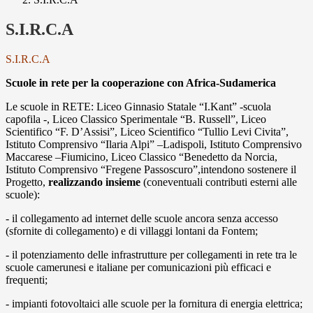
S.I.R.C.A
S.I.R.C.A
Scuole in rete per la cooperazione con Africa-Sudamerica
Le scuole in RETE: Liceo Ginnasio Statale “I.Kant” -scuola
capofila -, Liceo Classico Sperimentale “B. Russell”, Liceo
Scientifico “F. D’Assisi”, Liceo Scientifico “Tullio Levi Civita”,
Istituto Comprensivo “Ilaria Alpi” –Ladispoli, Istituto Comprensivo
Maccarese –Fiumicino, Liceo Classico “Benedetto da Norcia,
Istituto Comprensivo “Fregene Passoscuro”,intendono sostenere il
Progetto,
realizzando insieme
(coneventuali contributi esterni alle
scuole):
- il collegamento ad internet delle scuole ancora senza accesso
(sfornite di collegamento) e di villaggi lontani da Fontem;
- il potenziamento delle infrastrutture per collegamenti in rete tra le
scuole camerunesi e italiane per comunicazioni più efficaci e
frequenti;
- impianti fotovoltaici alle scuole per la fornitura di energia elettrica;