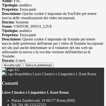
Nome:
YSC
Tipologia:
analitico
Proprieta:
Terza-parte
Descrizione:
Questo cookie è impostato da YouTube per tenere
traccia delle visualizzazioni dei video incorporati.
Durata:
Sessione
Nome:
VISITOR_INFO1_LIVE
Tipologia:
analitico
Proprieta:
Terza-parte
Descrizione:
Questo cookie è impostato da Youtube per tenere
traccia delle preferenze dell'utente per i video di Youtube incorporati
nei siti; può anche determinare se il visitatore del sito web sta
utilizzando la nuova o la vecchia versione dell'interfaccia di
Youtube.
Durata:
6 mesi
Accetta tutti
Salva le preferenze
Liceo Classico e Linguistico I. Kant Roma
Contatti
Liceo Classico e Linguistico I. Kant Roma
Piazza Zambeccari, 19 00177 Roma (RM)
Tel:
Tel. 06 121122525