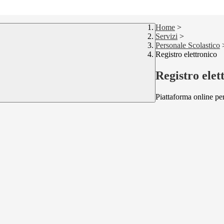
Home
>
Servizi
>
Personale Scolastico
Registro elettronico
Registro elet
Piattaforma online per