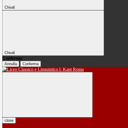
Chiudi
Chiudi
Conferma
Annulla
Conferma
close