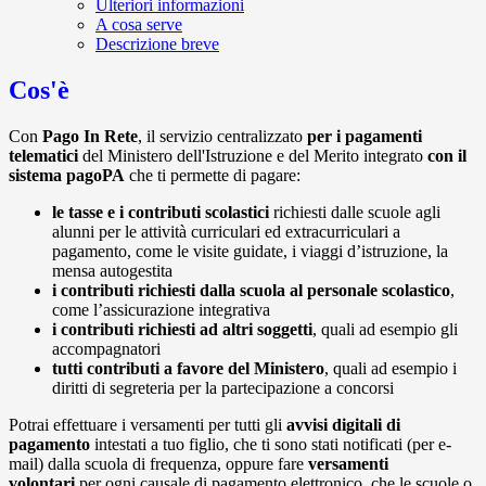
Ulteriori informazioni
A cosa serve
Descrizione breve
Cos'è
Con
Pago In Rete
, il servizio centralizzato
per i pagamenti
telematici
del Ministero dell'Istruzione e del Merito integrato
con il
sistema pagoPA
che ti permette di pagare:
le tasse e i contributi scolastici
richiesti dalle scuole agli
alunni per le attività curriculari ed extracurriculari a
pagamento, come le visite guidate, i viaggi d’istruzione, la
mensa autogestita
i contributi richiesti dalla scuola al personale scolastico
,
come l’assicurazione integrativa
i contributi richiesti ad altri soggetti
, quali ad esempio gli
accompagnatori
tutti contributi a favore del Ministero
, quali ad esempio i
diritti di segreteria per la partecipazione a concorsi
Potrai effettuare i versamenti per tutti gli
avvisi digitali di
pagamento
intestati a tuo figlio, che ti sono stati notificati (per e-
mail) dalla scuola di frequenza, oppure fare
versamenti
volontari
per ogni causale di pagamento elettronico, che le scuole o