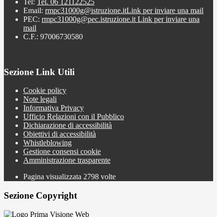
Tel:
Tel. 06 121122525
Email:
rmpc31000g@istruzione.it
Link per inviare una mail
PEC:
rmpc31000g@pec.istruzione.it
Link per inviare una
mail
C.F.: 97006730580
Sezione Link Utili
Cookie policy
Note legali
Informativa Privacy
Ufficio Relazioni con il Pubblico
Dichiarazione di accessibilità
Obiettivi di accessibilità
Whistleblowing
Gestione consensi cookie
Amministrazione trasparente
Pagina visualizzata
2798
volte
Sezione Copyright