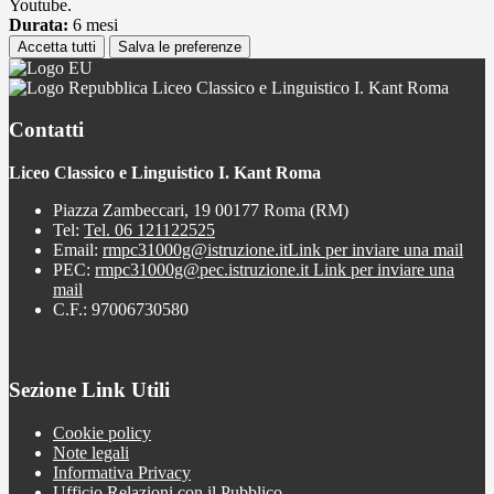
Youtube.
Durata:
6 mesi
Accetta tutti
Salva le preferenze
Liceo Classico e Linguistico I. Kant Roma
Contatti
Liceo Classico e Linguistico I. Kant Roma
Piazza Zambeccari, 19 00177 Roma (RM)
Tel:
Tel. 06 121122525
Email:
rmpc31000g@istruzione.it
Link per inviare una mail
PEC:
rmpc31000g@pec.istruzione.it
Link per inviare una
mail
C.F.: 97006730580
Sezione Link Utili
Cookie policy
Note legali
Informativa Privacy
Ufficio Relazioni con il Pubblico