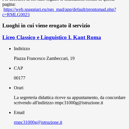
pagina:
https://web.spaggiari.eu/ngs_mad/app/default/prontomad.php?
c=RMLG0023
Luoghi in cui viene erogato il servizio
Liceo Classico e Linguistico I. Kant Roma
Indirizzo
Piazza Francesco Zambeccari, 19
CAP
00177
Orari
La segreteria didattica riceve su appuntamento, da concordare
scrivendo all'indirizzo rmpc31000g@istruzione.it
Email
rmpc31000g@istruzione.it