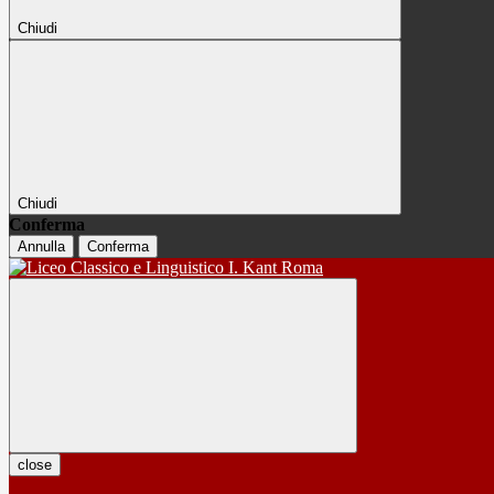
Chiudi
Chiudi
Conferma
Annulla
Conferma
close