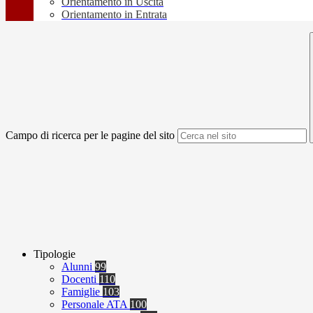
Orientamento in Uscita
Orientamento in Entrata
Campo di ricerca per le pagine del sito
Tipologie
Alunni
99
Docenti
110
Famiglie
103
Personale ATA
100