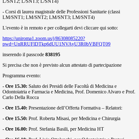
L/SNT2; L/SNT3; L/SNT4)
- Corsi di laurea magistrale delle Professioni Sanitarie (classi
LM/SNT1; LM/SNT2; LM/SNT3; LM/SNT4)
L'evento è in remoto e per collegarti devi cliccare qui sotto:
https://uniroma1.zoom.us/j/86308085220?
pwd=UnRRUFlDTkp6dUU1NVAyU3R0bVBFQT09
inserendo il passcode
838195
Si precisa che non è previsto alcun attestato di partecipazione
Programma evento:
- Ore 15.30:
Saluto dei Presidi delle Facoltà di Medicina e
Odontoiatria e Farmacia e Medicina, Prof. Domenico Alvaro e Prof.
Carlo Della Rocca
- Ore 15.40:
Presentazione dell’Offerta Formativa – Relatori:
- Ore 15.50:
Prof. Roberta Misasi, per Medicina e Chirurgia
- Ore 16.00:
Prof. Stefania Basili, per Medicina HT