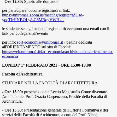
- Ore 12.30:
Spazio alle domande
per partecipare, occorre registrarsi al link:
https://uniroma1.zoom.us/meeting/register/tZUsd-
yoqTIrHNBOLy8-C6MBqyVWH-...
le studentesse e gli studenti registrati riceveranno una email con il
link per collegarsi all'evento
per info:
sort-economia@uniroma1.it
- pagina dedicata
all'ORIENTAMENTO sul sito di Facoltà:
https://web.uniroma1.it/fac_economia/archivionotizie/orientamento-
economia
LUNEDI’ 1° FEBBRAIO 2021 - ORE 15.00-18.00
Facoltà di Architettura
STUDIARE NELLA FACOLTÀ DI ARCHITETTURA
- Ore 15.00:
presentazione e Lectio Magistralis Come diventare
Architetto del Prof. Orazio Carpenzano, Preside della Facoltà di
Architettura.
- Ore 15.30:
Presentazione generale dell'Offerta Formativa e dei
servizi della Facoltà di Architettura, a cura del Prof. Nicola