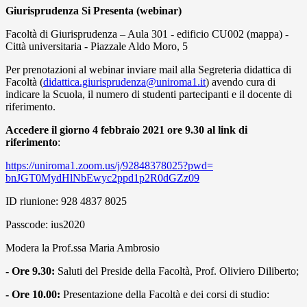
Giurisprudenza Si Presenta (webinar)
Facoltà di Giurisprudenza – Aula 301 - edificio CU002 (mappa) -
Città universitaria - Piazzale Aldo Moro, 5
Per prenotazioni al webinar inviare mail alla Segreteria didattica di
Facoltà (
didattica.giurisprudenza@uniroma1.it
) avendo cura di
indicare la Scuola, il numero di studenti partecipanti e il docente di
riferimento.
Accedere il giorno 4 febbraio 2021 ore 9.30 al link di
riferimento
:
https://uniroma1.zoom.us/j/
92848378025?pwd=
bnJGT0MydHlNbEwyc2ppd1p2R0dGZz
09
ID riunione: 928 4837 8025
Passcode: ius2020
Modera la Prof.ssa Maria Ambrosio
- Ore 9.30:
Saluti del Preside della Facoltà, Prof. Oliviero Diliberto;
- Ore 10.00:
Presentazione della Facoltà e dei corsi di studio: