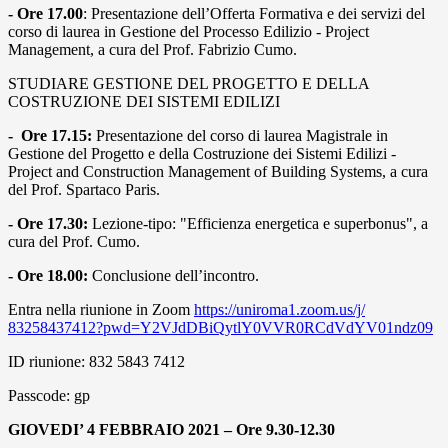
- Ore 17.00
: Presentazione dell’Offerta Formativa e dei servizi del
corso di laurea in Gestione del Processo Edilizio - Project
Management, a cura del Prof. Fabrizio Cumo.
STUDIARE GESTIONE DEL PROGETTO E DELLA
COSTRUZIONE DEI SISTEMI EDILIZI
- Ore 17.15:
Presentazione del corso di laurea Magistrale in
Gestione del Progetto e della Costruzione dei Sistemi Edilizi -
Project and Construction Management of Building Systems, a cura
del Prof. Spartaco Paris.
- Ore 17.30:
Lezione-tipo: "Efficienza energetica e superbonus", a
cura del Prof. Cumo.
- Ore 18.00:
Conclusione dell’incontro.
Entra nella riunione in Zoom
https://uniroma1.zoom.us/j/
83258437412?pwd=
Y2VJdDBiQytlY0VVR0RCdVdYV01ndz
09
ID riunione: 832 5843 7412
Passcode: gp
GIOVEDI’ 4 FEBBRAIO 2021 – Ore 9.30-12.30