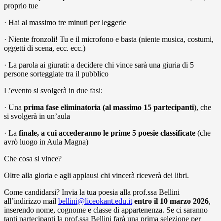
proprio tue
· Hai al massimo tre minuti per leggerle
· Niente fronzoli! Tu e il microfono e basta (niente musica, costumi,
oggetti di scena, ecc. ecc.)
· La parola ai giurati: a decidere chi vince sarà una giuria di 5
persone sorteggiate tra il pubblico
L’evento si svolgerà in due fasi:
· Una
prima fase eliminatoria (al massimo 15 partecipanti
), che
si svolgerà in un’aula
· La
finale, a cui accederanno le prime 5 poesie classificate
(che
avrò luogo in Aula Magna)
Che cosa si vince?
Oltre alla gloria e agli applausi chi vincerà riceverà dei libri.
Come candidarsi? Invia la tua poesia alla prof.ssa Bellini
all’indirizzo mail
bellini@liceokant.edu.it
entro il 10 marzo 2026
,
inserendo nome, cognome e classe di appartenenza. Se ci saranno
tanti partecipanti la prof.ssa Bellini farà una prima selezione per