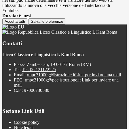
nei siti; può anche determinare se il visitatore del sito web sta
utilizzando la nuova o la vecchia versione dell'interfaccia di
Youtube.
Durata:
6 mesi
Accetta tutti
Salva le preferenze
Liceo Classico e Linguistico I. Kant Roma
Contatti
Liceo Classico e Linguistico I. Kant Roma
Piazza Zambeccari, 19 00177 Roma (RM)
Tel:
Tel. 06 121122525
Email:
rmpc31000g@istruzione.it
Link per inviare una mail
PEC:
rmpc31000g@pec.istruzione.it
Link per inviare una
mail
C.F.: 97006730580
Sezione Link Utili
Cookie policy
Note legali