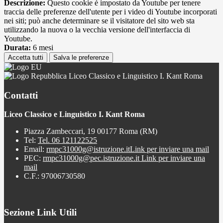
Descrizione:
Questo cookie è impostato da Youtube per tenere
traccia delle preferenze dell'utente per i video di Youtube incorporati
nei siti; può anche determinare se il visitatore del sito web sta
utilizzando la nuova o la vecchia versione dell'interfaccia di
Youtube.
Durata:
6 mesi
Accetta tutti
Salva le preferenze
Liceo Classico e Linguistico I. Kant Roma
Contatti
Liceo Classico e Linguistico I. Kant Roma
Piazza Zambeccari, 19 00177 Roma (RM)
Tel:
Tel. 06 121122525
Email:
rmpc31000g@istruzione.it
Link per inviare una mail
PEC:
rmpc31000g@pec.istruzione.it
Link per inviare una
mail
C.F.: 97006730580
Sezione Link Utili