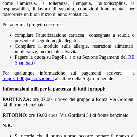
come l’amicizia, la tolleranza, l’empatia, l’autodisciplina, la
responsabilità, il lavoro di squadra, condizioni fondamentali per
trascorrere un buon inizio di anno scolastico.
Per aderire al progetto occorre:
compilare l'autorizzazione cartacea consegnata a scuola o
presente di seguito negli allegati
Compilare il modulo sulle allergie, restrizioni alimentari,
intolleranze,
medicinali salvavita
Pagare la quota su PagoPa ( o su Sezione Pagamenti del
RE
Spaggiari
)
Per qualunque informazione sui pagamenti scrivere a
rmpc31000g@istruzione.it
all'att.ne della Sig.ra Imperiale.
Informazioni utili per la partenza di tutti i gruppi
:
PARTENZA:
ore 07,00 ritrovo del gruppo a Roma Via Gordiani
34 di fronte benzinaio
RITORNO:
ore 19,00 circa
Via Gordiani 34 di fronte benzinaio
N.B.
Si ricorda che il primo giorno occorre portare il pranzo al