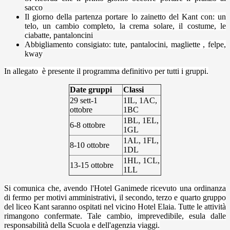
sacco
Il giorno della partenza portare lo zainetto del Kant con: un
telo, un cambio completo, la crema solare, il costume, le
ciabatte, pantaloncini
Abbigliamento consigiato: tute, pantalocini, magliette , felpe,
kway
In allegato è presente il programma definitivo per tutti i gruppi.
Date gruppi
Classi
29 sett-1
1IL, 1AC,
ottobre
1BC
1BL, 1EL,
6-8 ottobre
1GL
1AL, 1FL,
8-10 ottobre
1DL
1HL, 1CL,
13-15 ottobre
1LL
S
i comunica che, avendo l'Hotel Ganimede ricevuto una ordinanza
di fermo per motivi amministrativi, il secondo, terzo e quarto gruppo
del liceo Kant saranno ospitati nel vicino Hotel Elaia. Tutte le attività
rimangono confermate. Tale cambio, imprevedibile, esula dalle
responsabilità della Scuola e dell'agenzia viaggi.