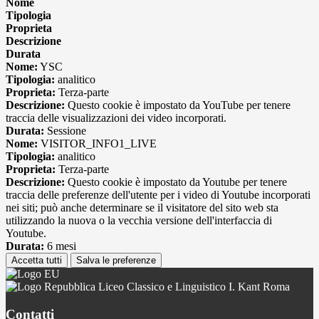
Nome
Tipologia
Proprieta
Descrizione
Durata
Nome:
YSC
Tipologia:
analitico
Proprieta:
Terza-parte
Descrizione:
Questo cookie è impostato da YouTube per tenere
traccia delle visualizzazioni dei video incorporati.
Durata:
Sessione
Nome:
VISITOR_INFO1_LIVE
Tipologia:
analitico
Proprieta:
Terza-parte
Descrizione:
Questo cookie è impostato da Youtube per tenere
traccia delle preferenze dell'utente per i video di Youtube incorporati
nei siti; può anche determinare se il visitatore del sito web sta
utilizzando la nuova o la vecchia versione dell'interfaccia di
Youtube.
Durata:
6 mesi
Accetta tutti
Salva le preferenze
Liceo Classico e Linguistico I. Kant Roma
Contatti