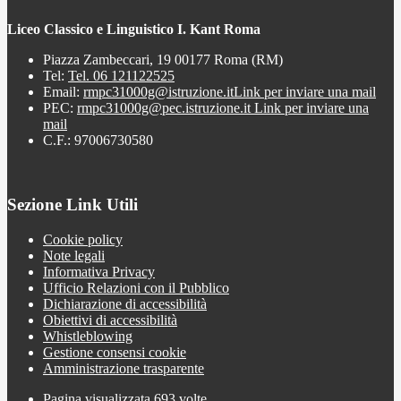
Liceo Classico e Linguistico I. Kant Roma
Piazza Zambeccari, 19 00177 Roma (RM)
Tel:
Tel. 06 121122525
Email:
rmpc31000g@istruzione.it
Link per inviare una mail
PEC:
rmpc31000g@pec.istruzione.it
Link per inviare una
mail
C.F.: 97006730580
Sezione Link Utili
Cookie policy
Note legali
Informativa Privacy
Ufficio Relazioni con il Pubblico
Dichiarazione di accessibilità
Obiettivi di accessibilità
Whistleblowing
Gestione consensi cookie
Amministrazione trasparente
Pagina visualizzata
693
volte