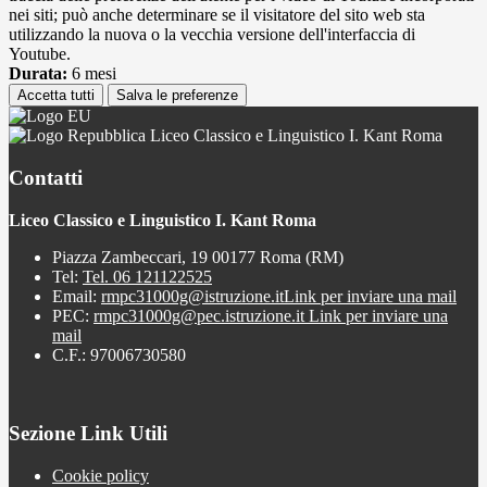
nei siti; può anche determinare se il visitatore del sito web sta
utilizzando la nuova o la vecchia versione dell'interfaccia di
Youtube.
Durata:
6 mesi
Accetta tutti
Salva le preferenze
Liceo Classico e Linguistico I. Kant Roma
Contatti
Liceo Classico e Linguistico I. Kant Roma
Piazza Zambeccari, 19 00177 Roma (RM)
Tel:
Tel. 06 121122525
Email:
rmpc31000g@istruzione.it
Link per inviare una mail
PEC:
rmpc31000g@pec.istruzione.it
Link per inviare una
mail
C.F.: 97006730580
Sezione Link Utili
Cookie policy