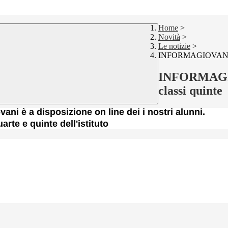
Home
>
Novità
>
Le notizie
>
INFORMAGIOVANI-Inco
INFORMAGIOV
classi quinte
giovani è a disposizione on line dei i nostri alunni.
uarte e quinte dell'istituto