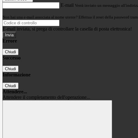
E-mail
Verrà inviato un messaggio all'indirizz
Non hai una e-mail associata al nome utente? Effettua il reset della password tram
E-mail inviata, si prega di controllare la casella di posta elettronica!
Errore
Chiudi
Successo
Chiudi
Informazione
Chiudi
Attendere...
Attendere il completamento dell'operazione...