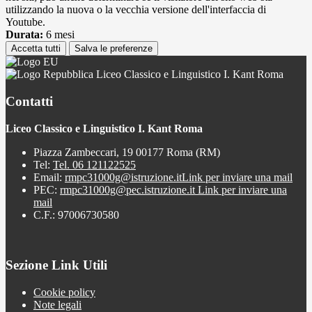
utilizzando la nuova o la vecchia versione dell'interfaccia di
Youtube.
Durata:
6 mesi
Accetta tutti
Salva le preferenze
Liceo Classico e Linguistico I. Kant Roma
Contatti
Liceo Classico e Linguistico I. Kant Roma
Piazza Zambeccari, 19 00177 Roma (RM)
Tel:
Tel. 06 121122525
Email:
rmpc31000g@istruzione.it
Link per inviare una mail
PEC:
rmpc31000g@pec.istruzione.it
Link per inviare una
mail
C.F.: 97006730580
Sezione Link Utili
Cookie policy
Note legali