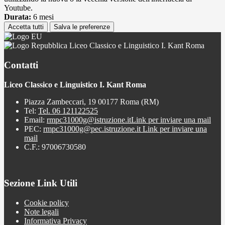
Youtube.
Durata:
6 mesi
Accetta tutti
Salva le preferenze
Liceo Classico e Linguistico I. Kant Roma
Contatti
Liceo Classico e Linguistico I. Kant Roma
Piazza Zambeccari, 19 00177 Roma (RM)
Tel:
Tel. 06 121122525
Email:
rmpc31000g@istruzione.it
Link per inviare una mail
PEC:
rmpc31000g@pec.istruzione.it
Link per inviare una
mail
C.F.: 97006730580
Sezione Link Utili
Cookie policy
Note legali
Informativa Privacy