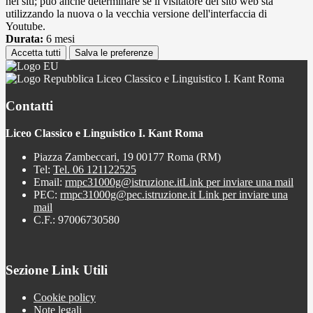
nei siti; può anche determinare se il visitatore del sito web sta
utilizzando la nuova o la vecchia versione dell'interfaccia di
Youtube.
Durata:
6 mesi
Accetta tutti
Salva le preferenze
Liceo Classico e Linguistico I. Kant Roma
Contatti
Liceo Classico e Linguistico I. Kant Roma
Piazza Zambeccari, 19 00177 Roma (RM)
Tel:
Tel. 06 121122525
Email:
rmpc31000g@istruzione.it
Link per inviare una mail
PEC:
rmpc31000g@pec.istruzione.it
Link per inviare una
mail
C.F.: 97006730580
Sezione Link Utili
Cookie policy
Note legali