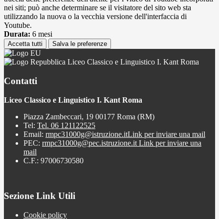
nei siti; può anche determinare se il visitatore del sito web sta
utilizzando la nuova o la vecchia versione dell'interfaccia di
Youtube.
Durata:
6 mesi
Accetta tutti
Salva le preferenze
Liceo Classico e Linguistico I. Kant Roma
Contatti
Liceo Classico e Linguistico I. Kant Roma
Piazza Zambeccari, 19 00177 Roma (RM)
Tel:
Tel. 06 121122525
Email:
rmpc31000g@istruzione.it
Link per inviare una mail
PEC:
rmpc31000g@pec.istruzione.it
Link per inviare una
mail
C.F.: 97006730580
Sezione Link Utili
Cookie policy